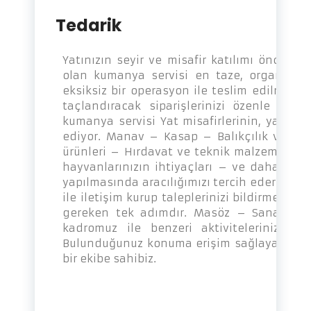
Tedarik
Yatınızın seyir ve misafir katılımı öncesin
olan kumanya servisi en taze, organik, sağ
eksiksiz bir operasyon ile teslim edilmelidir
taçlandıracak siparişlerinizi özenle haz
kumanya servisi Yat misafirlerinin, yat sah
ediyor. Manav – Kasap – Balıkçılık ve den
ürünleri – Hırdavat ve teknik malzemeler – 
hayvanlarınızın ihtiyaçları – ve daha gen
yapılmasında aracılığımızı tercih ederek mutl
ile iletişim kurup taleplerinizi bildirmeniz
gereken tek adımdır. Masöz – Sanat eki
kadromuz ile benzeri aktivitelerinizi pro
Bulunduğunuz konuma erişim sağlayarak tati
bir ekibe sahibiz.