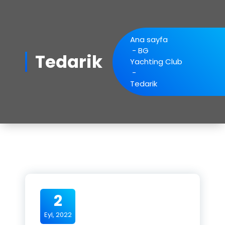
Ana sayfa
-
BG
Tedarik
Yachting Club
-
Tedarik
2
Eyl, 2022